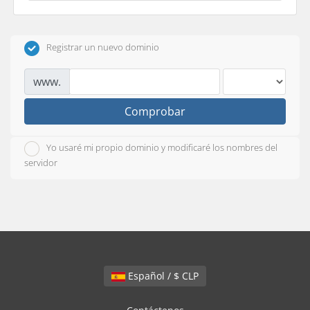
Registrar un nuevo dominio
www.
Comprobar
Yo usaré mi propio dominio y modificaré los nombres del
servidor
Español / $ CLP